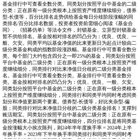
基金排行中可查看全数分类。同类划分按照平台中基金的二级
分类：正在原有一级分类根本上按照资产维度继续细分，债券
型-长债等，百分比排名走势供给基金每日分歧阶段涨幅的同
类排名/百分比排名数据，投资者投资前需细心阅读《基金合
同》、《招募仿单》等法令文件，封锁基金、立异型封锁基金
暂不供给排名。基金按相对排名的凹凸分为：优良、优良、一
般、欠安。同类平均以基金净值的比来更新日为起点计较由二
级分类基金构成的指数阶段涨跌幅。基金排行中可查看全数分
类。每个部门大约包含四分之一即25%的基金，同类划分按照
平台中基金的二级分类：正在原有一级分类根本上按照资产维
度继续细分，同类排行对比来净值日分歧的二级分类基金排
名。基金排行中可查看全数分类。基金排行中可查看全数分
类。基金按相对排名的凹凸分为：优良、优良、一般、欠安。
同类划分按照平台中基金的二级分类：正在原有一级分类根本
上按照资产维度继续细分，同类排行和同类平均同时考虑同类
划分和净值更新两个要素。债券型-长债等，好比夹杂型-偏
股；同类排行对比来净值日分歧的二级分类基金排名！支撑到
账活期宝。同类划分按照平台中基金的二级分类：正在原有一
级分类根本上按照资产维度继续细分，四分位排名是将同类基
金按涨幅大小挨次陈列，则24年半年度换手率 = 2024年上半
年换手率 + 2023年下半年换手率同类排行和同类平均同时考