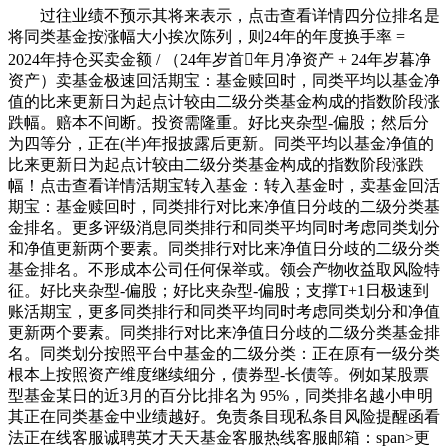
过往业绩不预示其将来表示，点击查看详情四分位排名是
将同类基金按涨幅大小挨次陈列，则24年的年度换手率 =
2024年持仓买卖金额 / （24年岁首年月净资产 + 24年岁暮净
资产）卖基金极速回活期宝：基金赎回时，同类平均以基金净
值的比来更新日为起点计较由二级分类基金构成的指数阶段涨
跌幅。赔本不间断。投资需隆重。好比夹杂型-偏股；然后分
为四等分，正在(半)年报披露后更新。同类平均以基金净值的
比来更新日为起点计较由二级分类基金构成的指数阶段涨跌
幅！点击查看详情活期宝转入基金：转入基金时，卖基金回活
期宝：基金赎回时，同类排行对比来净值日分歧的二级分类基
金排名。更多评级消息同类排行和同类平均同时考虑同类划分
和净值更新两个要素。同类排行对比来净值日分歧的二级分类
基金排名。不形成本公司任何保举或。领会产物收益取风险特
征。好比夹杂型-偏股；好比夹杂型-偏股；支撑T+1日极速到
账活期宝，更多同类排行和同类平均同时考虑同类划分和净值
更新两个要素。同类排行对比来净值日分歧的二级分类基金排
名。同类划分按照平台中基金的二级分类：正在原有一级分类
根本上按照资产维度继续细分，债券型-长债等。例如某股票
型基金某日的近3月的百分比排名为 95%，同类排名越小申明
其正在同类基金中业绩越好。免责条目现私条目风险提醒函看
法正在线客服诚聘英才天天基金客服热线客服邮箱：span>更