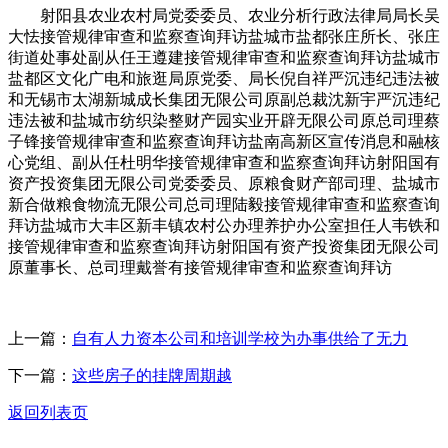
射阳县农业农村局党委委员、农业分析行政法律局局长吴
大怯接管规律审查和监察查询拜访盐城市盐都张庄所长、张庄
街道处事处副从任王遵建接管规律审查和监察查询拜访盐城市
盐都区文化广电和旅逛局原党委、局长倪自祥严沉违纪违法被
和无锡市太湖新城成长集团无限公司原副总裁沈新宇严沉违纪
违法被和盐城市纺织染整财产园实业开辟无限公司原总司理蔡
子锋接管规律审查和监察查询拜访盐南高新区宣传消息和融核
心党组、副从任杜明华接管规律审查和监察查询拜访射阳国有
资产投资集团无限公司党委委员、原粮食财产部司理、盐城市
新合做粮食物流无限公司总司理陆毅接管规律审查和监察查询
拜访盐城市大丰区新丰镇农村公办理养护办公室担任人韦铁和
接管规律审查和监察查询拜访射阳国有资产投资集团无限公司
原董事长、总司理戴誉有接管规律审查和监察查询拜访
上一篇：
自有人力资本公司和培训学校为办事供给了无力
下一篇：
这些房子的挂牌周期越
返回列表页