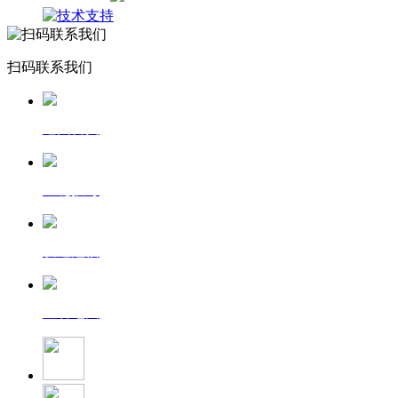
扫码联系我们
返回首页
一键拨号
发送短信
查看地图