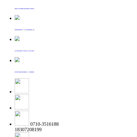
返回首页
一键拨号
发送短信
查看地图
0710-3516188
18307208199