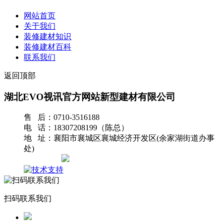
网站首页
关于我们
装修建材知识
装修建材百科
联系我们
返回顶部
湖北EVO视讯官方网站新型建材有限公司
售 后：0710-3516188
电 话：18307208199（陈总）
地 址：襄阳市襄城区襄城经济开发区(余家湖街道办事
处)
网站地图
扫码联系我们