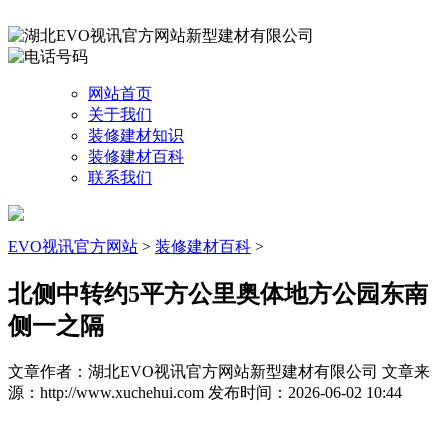
网站首页
关于我们
装修建材知识
装修建材百科
联系我们
EVO视讯官方网站
>
装修建材百科
>
北侧中转约5平方公里奥体地方公园东南
侧一之隔
文章作者：湖北EVO视讯官方网站新型建材有限公司
文章来
源：http://www.xuchehui.com
发布时间：2026-06-02 10:44