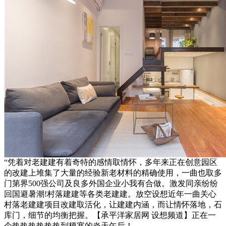
“凭着对老建建有着奇特的感情取情怀，多年来正在创意园区
的改建上堆集了大量的经验新老材料的精确使用，一曲也取多
门第界500强公司及良多外国企业小我有合做。激发同亲纷纷
回国避暑潮!村落建建等各类老建建。放空设想近年一曲关心
村落老建建项目改建取活化，让建建内涵，而让情怀落地，石
库门，细节的均衡把握。【承平洋家居网 设想频道】正在一
个热热热热热热到梗塞的炎天午后！