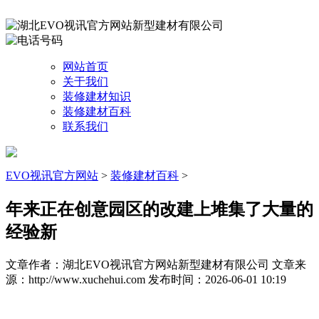
网站首页
关于我们
装修建材知识
装修建材百科
联系我们
EVO视讯官方网站
>
装修建材百科
>
年来正在创意园区的改建上堆集了大量的
经验新
文章作者：湖北EVO视讯官方网站新型建材有限公司
文章来
源：http://www.xuchehui.com
发布时间：2026-06-01 10:19